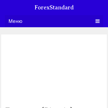
ForexStandard
Меню
Bllng.com
Курсы
Календарь
Обучение
Университет
Книги
Торговые
стратегии