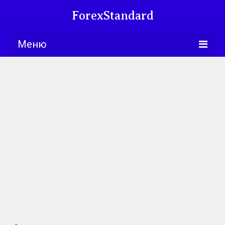
ForexStandard
Меню
Bllng.com
Курсы
Календарь
Обучение
Университет
Книги
Торговые
стратегии