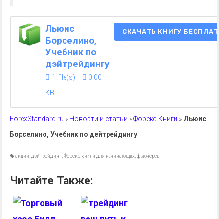
Льюис
СКАЧАТЬ КНИГУ БЕСПЛА
Борселино,
Учебник по
дэйтрейдингу
1 file(s)
0.00
KB
ForexStandard.ru
»
Новости и статьи
»
Форекс Книги
»
Льюис
Борселино, Учебник по дейтрейдингу
акции
,
дэйтрейдинг
,
Форекс книги для начинающих
,
фьючерсы
Читайте Также: