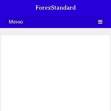
ForexStandard
Меню
Bllng.com
Курсы
Календарь
Обучение
Университет
Книги
Торговые
стратегии