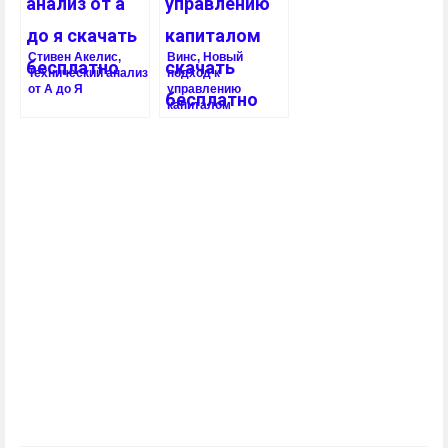
Стивен Акелис,
Винс, Новый
Технический анализ
подход к
от А до Я
управлению
капиталом