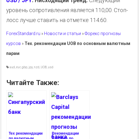
USD / JPY
: Нисходящий тренд.
Следующий
уровень сопротивления является 110,00. Стоп-
лосс лучше ставить на отметке 114.60.
ForexStandard.ru
»
Новости и статьи
»
Форекс прогнозы
курсов
»
Тех. рекомендации UOB по основным валютным
парам
aud
,
eur
,
gbp
,
jpy
,
nzd
,
UOB
,
usd
Читайте Также:
Тех рекомендации
Рекомендации
по валютным
Barclays по