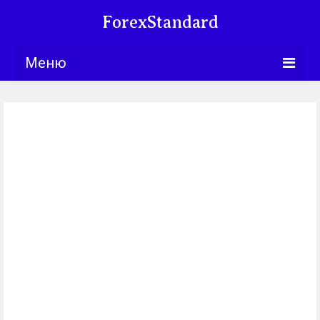
ForexStandard
Меню
Bllng.com
Курсы
Календарь
Обучение
Университет
Книги
Торговые
стратегии