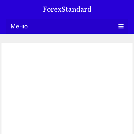
ForexStandard
Меню
Bllng.com
Курсы
Календарь
Обучение
Университет
Книги
Торговые
стратегии