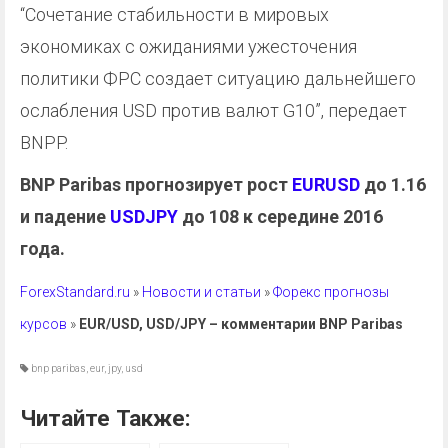
“Сочетание стабильности в мировых
экономиках с ожиданиями ужесточения
политики ФРС создает ситуацию дальнейшего
ослабления USD против валют G10”, передает
BNPP.
BNP Paribas прогнозирует рост
EURUSD
до 1.16
и падение
USDJPY
до 108 к середине 2016
года.
ForexStandard.ru
»
Новости и статьи
»
Форекс прогнозы
курсов
»
EUR/USD, USD/JPY – комментарии BNP Paribas
bnp paribas
,
eur
,
jpy
,
usd
Читайте Также: