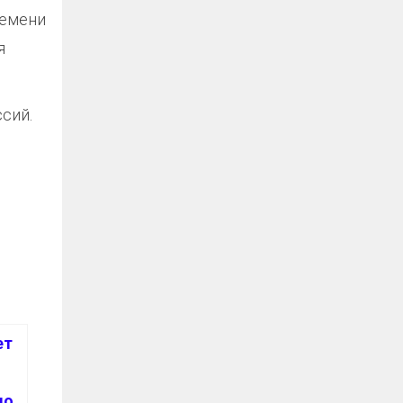
ремени
я
сий.