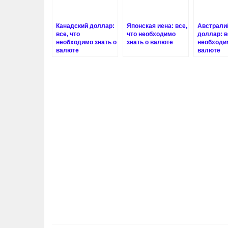
Канадский доллар:
Японская иена: все,
Австрали
все, что
что необходимо
доллар: в
необходимо знать о
знать о валюте
необходим
валюте
валюте