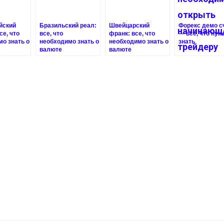
йский
Бразильский реал:
Швейцарский
Форекс демо с
се, что
все, что
франк: все, что
— все, что нуж
о знать о
необходимо знать о
необходимо знать о
знать
валюте
валюте