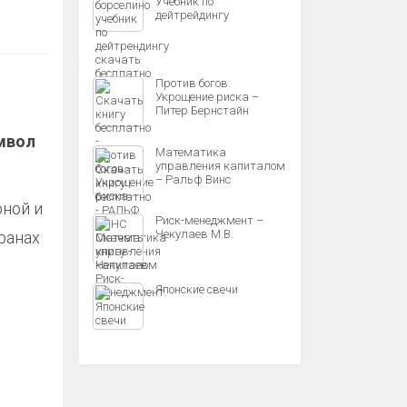
Учебник по
дейтрейдингу
Против богов.
Укрощение риска –
Питер Бернстайн
имвол
Математика
управления капиталом
– Ральф Винс
рной и
Риск-менеджмент –
Чекулаев М.В.
ранах
Японские свечи