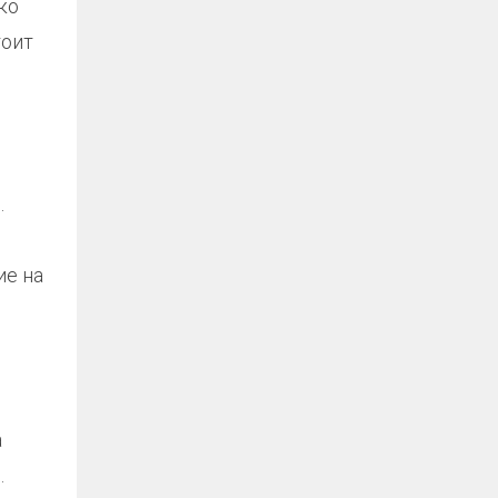
ко
тоит
.
ие на
а
.