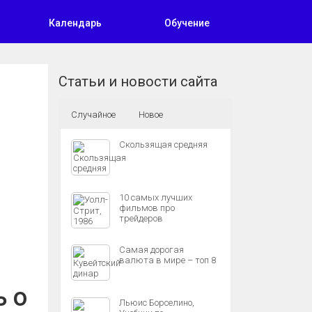
Календарь
Обучение
Статьи и новости сайта
Случайное
Новое
Скользящая средняя
10 самых лучших
фильмов про
трейдеров
Самая дорогая
валюта в мире – топ 8
ь о
Льюис Борселино,