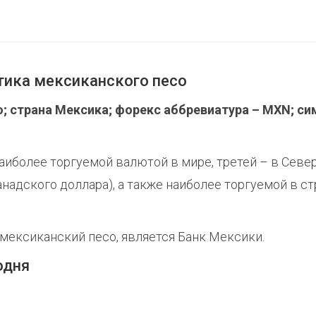
тика мексиканского песо
so; страна Мексика; форекс аббревиатура – MXN; с
аиболее торгуемой валютой в мире, третей – в Севе
надского доллара), а также наиболее торгуемой в ст
ексиканский песо, является Банк Мексики.
одня