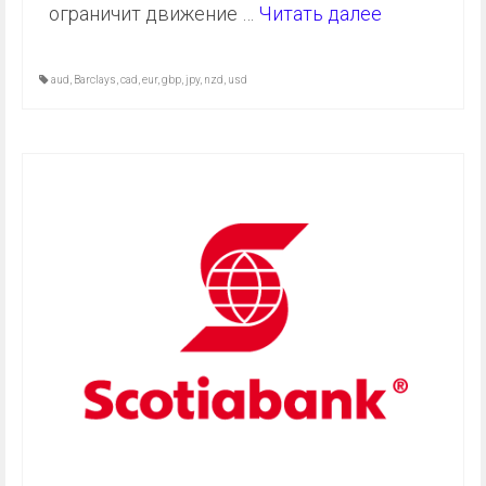
ограничит движение …
Читать далее
aud
,
Barclays
,
cad
,
eur
,
gbp
,
jpy
,
nzd
,
usd