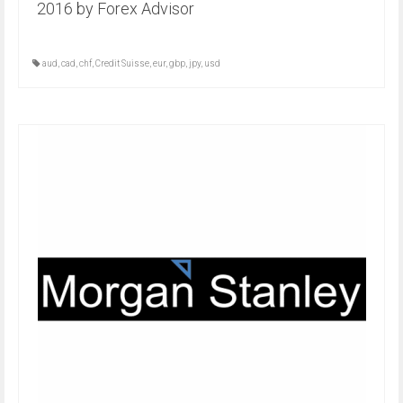
2016 by Forex Advisor
aud
,
cad
,
chf
,
Credit Suisse
,
eur
,
gbp
,
jpy
,
usd