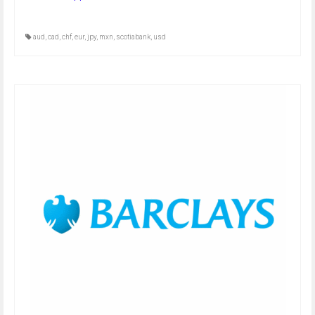
aud
,
cad
,
chf
,
eur
,
jpy
,
mxn
,
scotiabank
,
usd