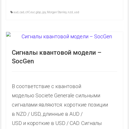
aud
,
cad
,
chf
,
eur
,
gbp
,
jpy
,
Morgan Stanley
,
nzd
,
usd
Сигналы квантовой модели –
SocGen
В соответствие с квантовой
моделью Societe Generale сильными
сигналами являются: короткие позиции
в NZD / USD, длинные в AUD /
USD и короткие в USD / CAD. Сигналы