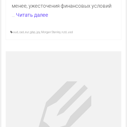
менее, ужесточения финансовых условий
…
Читать далее
aud
,
cad
,
eur
,
gbp
,
jpy
,
Morgan Stanley
,
nzd
,
usd