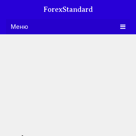
ForexStandard
Меню
Bllng.com
Курсы
Календарь
Обучение
Университет
Книги
Торговые
стратегии