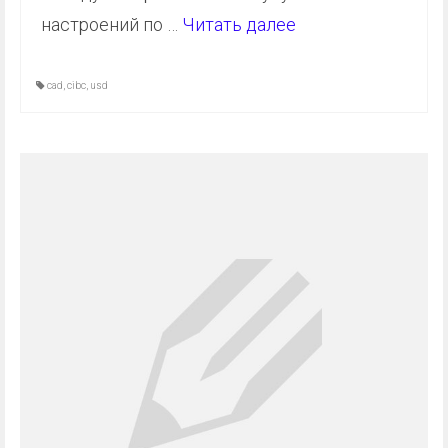
настроений по …
Читать далее
cad
,
cibc
,
usd