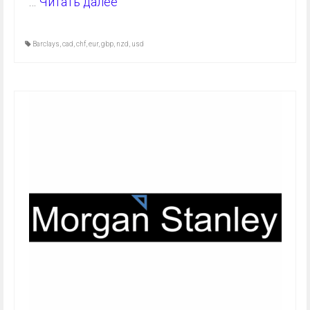
…
Читать далее
Barclays
,
cad
,
chf
,
eur
,
gbp
,
nzd
,
usd