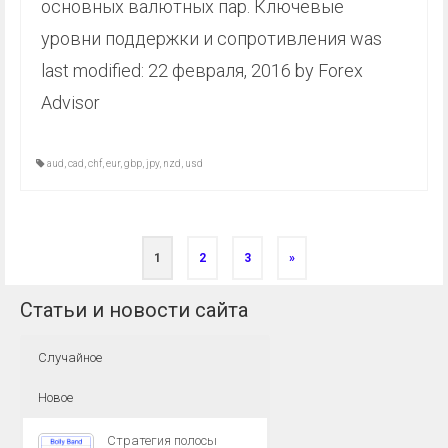
основных валютных пар. Ключевые
уровни поддержки и сопротивления was
last modified: 22 февраля, 2016 by Forex
Advisor
aud
,
cad
,
chf
,
eur
,
gbp
,
jpy
,
nzd
,
usd
1
2
3
»
Статьи и новости сайта
Случайное
Новое
Стратегия полосы