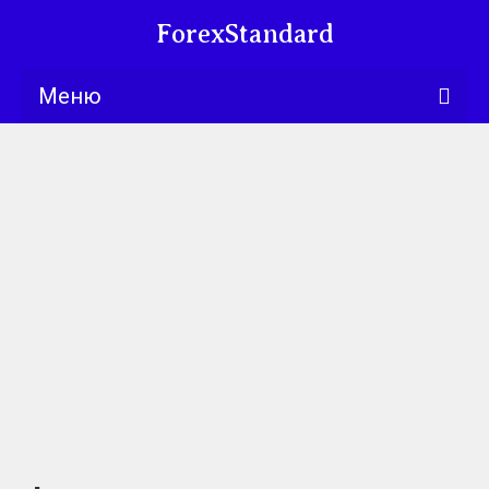
ForexStandard
Меню
Bllng.com
Курсы
Календарь
Обучение
Университет
Книги
Торговые
стратегии