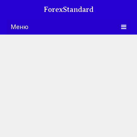
ForexStandard
Меню
Bllng.com
Курсы
Календарь
Обучение
Университет
Книги
Торговые
стратегии