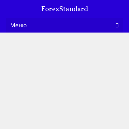
ForexStandard
Меню
Bllng.com
Курсы
Календарь
Обучение
Университет
Книги
Торговые
стратегии