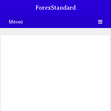
ForexStandard
Меню
Bllng.com
Курсы
Календарь
Обучение
Университет
Книги
Торговые
стратегии