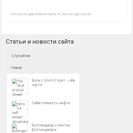
blr
,
cny
,
eur
,
gbp
,
Goldman Sachs
,
inr
,
krw
,
rub
,
sgd
,
usd
,
zar
Статьи и новости сайта
Случайное
Новое
Волк с Уолл-Стрит – обе
части
Себестоимость нефти
Боллинджер о лентах
Боллинджера