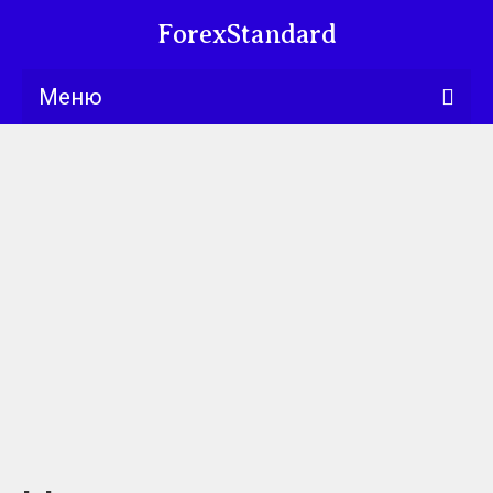
ForexStandard
Меню
Bllng.com
Курсы
Календарь
Обучение
Университет
Книги
Торговые
стратегии